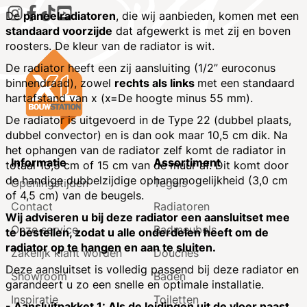
De
paneelradiatoren
, die wij aanbieden, komen met een
standaard voorzijde
dat afgewerkt is met zij en boven
roosters. De kleur van de radiator is wit.
De radiator heeft een zij aansluiting (1/2” euroconus
binnendraad), zowel
rechts als links
met een standaard
hartafstand van x (x=De hoogte minus 55 mm).
De radiator is uitgevoerd in de Type 22 (dubbel plaats,
dubbel convector) en is dan ook maar 10,5 cm dik. Na
het ophangen van de radiator zelf komt de radiator in
Informatie
Assortiment
totaal 13,5 cm of 15 cm van de muur af. Dit komt door
de handige dubbelzijdige ophangmogelijkheid (3,0 cm
Openingstijden
Tegels
of 4,5 cm) van de beugels.
Contact
Radiatoren
Wij adviseren u bij deze radiator een aansluitset mee
Onze service
Badmeubels
te bestellen, zodat u alle onderdelen heeft om de
radiator op te hangen en aan te sluiten.
Zakelijk klant worden
Douches
Deze aansluitset is volledig passend bij deze radiator en
Showroom
Baden
garandeert u zo een snelle en optimale installatie.
Inspiratie
Toiletten
- Aansluitpakket 1: Als de leidingen uit de vloer naast