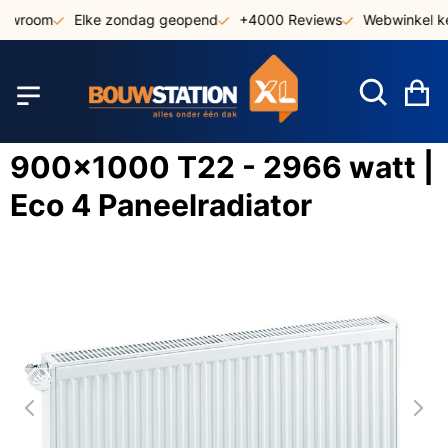
Ga
howroom
Elke zondag geopend
+4000 Reviews
Webwinkel ke
naar
de
inhoud
W
900x1000 T22 - 2966 watt |
Eco 4 Paneelradiator