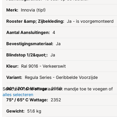
Innovia (tip!)
Ja - is voorgemonteerd
4
Ja
Gerelateerde
Ja
Ral 9016 - Verkeerswit
producten
Regula Series - Geribbelde Voorzijde
2966
Selecteer items om ze aan het mandje toe te voegen of
alles selecteren
2352
51.6 kg