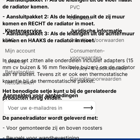
de radiator komen.
PVC
- Aansluitpakket 2: Als de leidingen uit de zij muur
Laminaat
komen en RECHT de radiator in moet.
Klantenservice
Juridische informatie
- Aansluitpakket 3: Als de leidingen uit de achtermuur
FAQ
Zakelijke Voorwaarden
komen en HAAKS de radiator in moet.
Mijn account
Consumenten­
voorwaarden
In deze set zitten alle onderdelen inclusief adapters (15
Levering
mm cv buizen & 16 mm flexibele buizen) om de radiator
Privacy- & cookiebeleid
Betaalopties
aan te sluiten. Tevens zit er ook een thermostatische
Garantie­voorwaarden
kraantje bij de thermostatische pakket.
Retourneren
Het benodigde setje kunt u bij de gerelateerde
Aanmelden voor aanbiedingen
producten terug vinden.
A
Inschrijven
b
o
De paneelradiator wordt geleverd met:
n
- Voor gemonteerde zij en boven roosters
n
- Beugels voor wandbevestiging
e