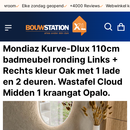
Ga
owroom
Elke zondag geopend
+4000 Reviews
Webwinkel ke
naar
de
inhoud
W
Mondiaz Kurve-Dlux 110cm
badmeubel ronding Links +
Rechts kleur Oak met 1 lade
en 2 deuren. Wastafel Cloud
Midden 1 kraangat Opalo.