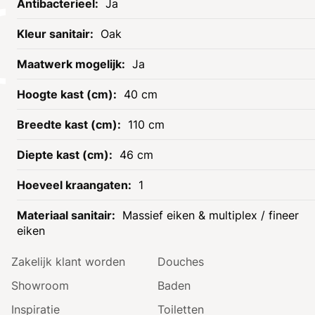
Ja
Oak
Ja
40 cm
110 cm
46 cm
Informatie
Assortiment
1
Openingstijden
Tegels
Contact
Radiatoren
Massief eiken & multiplex / fineer
eiken
Onze service
Badmeubels
Zakelijk klant worden
Douches
Showroom
Baden
Inspiratie
Toiletten