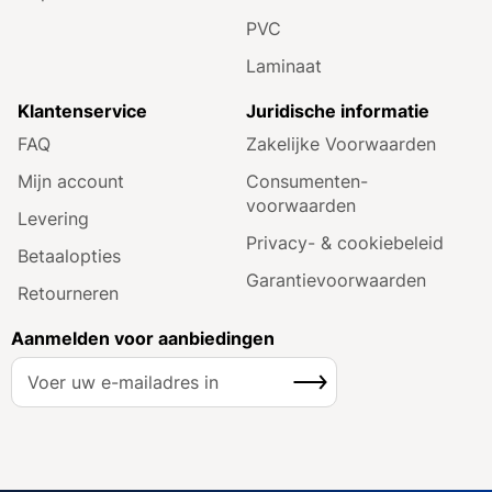
PVC
Laminaat
Klantenservice
Juridische informatie
FAQ
Zakelijke Voorwaarden
Mijn account
Consumenten­
voorwaarden
Levering
Privacy- & cookiebeleid
Betaalopties
Garantie­voorwaarden
Retourneren
Aanmelden voor aanbiedingen
A
Inschrijven
b
o
n
n
e