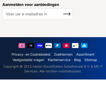
Aanmelden voor aanbiedingen
A
Inschrijven
b
o
n
n
e
e
r
u
Privacy- en Cookiebeleid
Zoektermen
Assortiment
o
Veelgestelde vragen
Klantenservice
Blog
Sitemap
p
Copyright © 2013-heden BouwStation Detailhandel B.V. & MS IT
o
Services. Alle rechten voorbehouden.
n
z
e
n
i
e
u