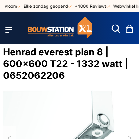
Ga
howroom
Elke zondag geopend
+4000 Reviews
Webwinkel ke
naar
de
inhoud
W
Henrad everest plan 8 |
600x600 T22 - 1332 watt |
0652062206