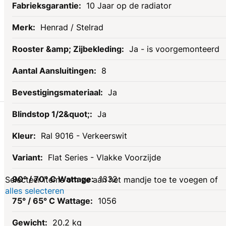
10 Jaar op de radiator
Henrad / Stelrad
Ja - is voorgemonteerd
8
Ja
Gerelateerde
Ja
Ral 9016 - Verkeerswit
producten
Flat Series - Vlakke Voorzijde
1332
Selecteer items om ze aan het mandje toe te voegen of
alles selecteren
1056
20.2 kg